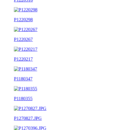
P1220298
P1220267
P1220217
P1180347
P1180355
P1270827.JPG